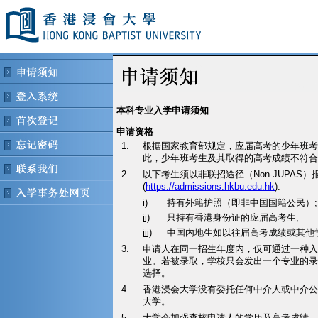
本科专业入学申请须知
申请资格
1.
根据国家教育部规定，应届高考的少年班考
此，少年班考生及其取得的高考成绩不符合
2.
以下考生须以非联招途径（Non-JUPAS
(
https://admissions.hkbu.edu.hk
):
i)
持有外籍护照（即非中国国籍公民）;
ii)
只持有香港身份证的应届高考生;
iii)
中国内地生如以往届高考成绩或其他
3.
申请人在同一招生年度内，仅可通过一种入
业。若被录取，学校只会发出一个专业的录
选择。
4.
香港浸会大学没有委托任何中介人或中介公
大学。
5.
大学会加强查核申请人的学历及高考成绩。