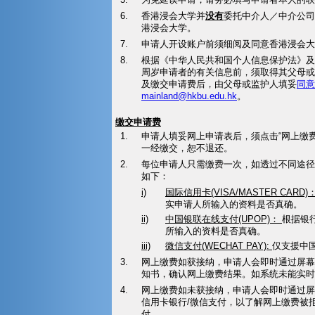
6.
香港浸会大学并
没有
委托中介人／中介公司
港浸会大学。
7.
申请人开设账户前须细阅及同意香港浸会大
8.
根据《中华人民共和国个人信息保护法》及
周岁申请者的有关信息前，须取得其父母或
及缴交申请费后，由父母或监护人填妥
同意
mainland@hkbu.edu.hk
。
缴交申请费
1.
申请人填妥网上申请表后，须点击“网上缴费
一经缴交，恕不退还。
2.
每位申请人只需缴费一次，如透过不同途径
如下：
i)
国际信用卡(VISA/MASTER CARD)
实申请人所输入的资料是否真确。
ii)
中国银联在线支付(UPOP)：
根据银
所输入的资料是否真确。
iii)
微信支付(WECHAT PAY):
仅支援中
3.
网上缴费如获接纳，申请人会即时通过屏幕
知书，确认网上缴费结果。如系统未能实时
4.
网上缴费如未获接纳，申请人会即时通过屏
信用卡银行/微信支付，以了解网上缴费被
付。