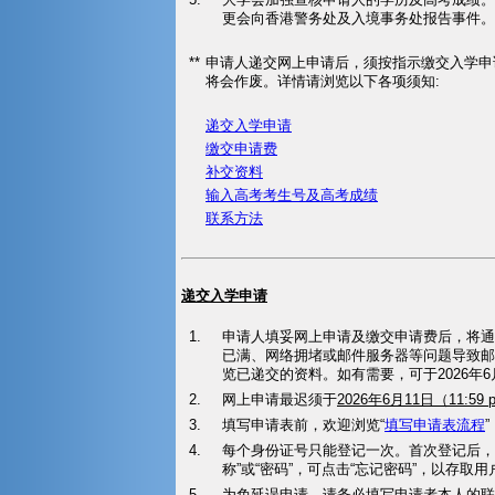
更会向香港警务处及入境事务处报告事件。
**
申请人递交网上申请后，须按指示缴交入学申
将会作废。详情请浏览以下各项须知:
递交入学申请
缴交申请费
补交资料
输入高考考生号及高考成绩
联系方法
递交入学申请
1.
申请人填妥网上申请及缴交申请费后，将通
已满、网络拥堵或邮件服务器等问题导致邮
览已递交的资料。如有需要，可于2026年
2.
网上申请最迟须于
2026年6月11日（11:59 
3.
填写申请表前，欢迎浏览“
填写申请表流程
4.
每个身份证号只能登记一次。首次登记后，请
称”或“密码”，可点击“忘记密码”，以存取
5.
为免延误申请，请务必填写申请者本人的联