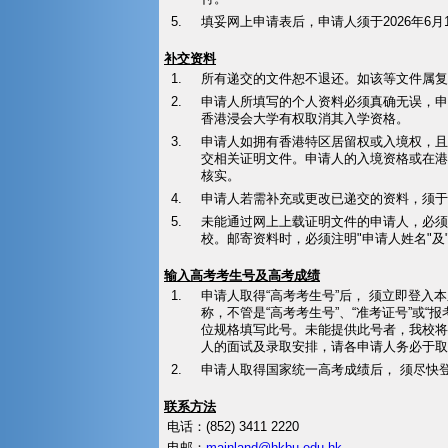
5.
填妥网上申请表后，申请人须于2026年6
补交资料
1.
所有递交的文件恕不退还。如该等文件属复
2.
申请人所填写的个人资料必须真确无误，申
香港浸会大学有权取消其入学资格。
3.
申请人如拥有香港特区居留权或入境权，且
交相关证明文件。申请人的入境资格或在港
核实。
4.
申请人若需补充或更改已递交的资料，须于
5.
未能通过网上上载证明文件的申请人，必须
校。邮寄资料时，必须注明"申请人姓名"及
输入高考考生号及高考成绩
1.
申请人取得“高考考生号”后， 须立即登入
称，不管是“高考考生号”、“准考证号”或
位规格填写此号。未能提供此号者，我校将
人的面试及录取安排，请各申请人务必于取
2.
申请人取得国家统一高考成绩后， 须尽快
联系方法
电话：(852) 3411 2220
电邮：
mainland@hkbu.edu.hk